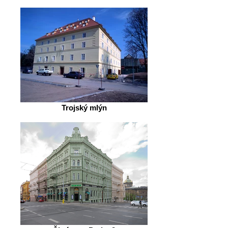
Trojský mlýn